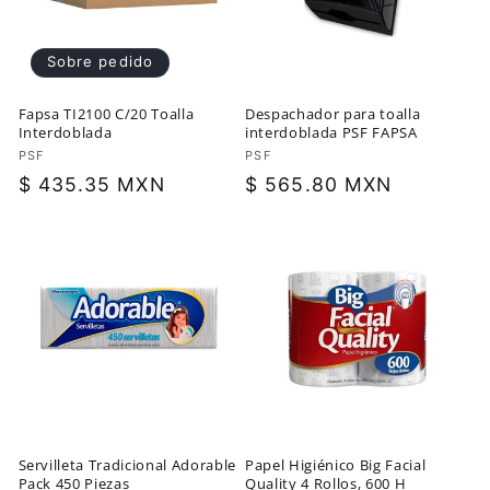
ó
Sobre pedido
n
Fapsa TI2100 C/20 Toalla
Despachador para toalla
:
Interdoblada
interdoblada PSF FAPSA
Proveedor:
PSF
Proveedor:
PSF
Precio
$ 435.35 MXN
Precio
$ 565.80 MXN
habitual
habitual
Servilleta Tradicional Adorable
Papel Higiénico Big Facial
Pack 450 Piezas
Quality 4 Rollos, 600 H