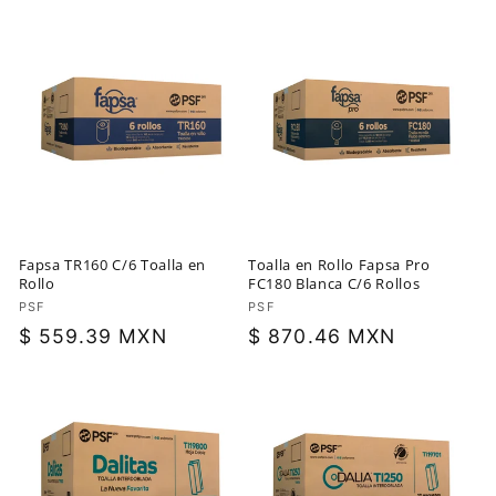
habitual
habitual
Fapsa TR160 C/6 Toalla en
Toalla en Rollo Fapsa Pro
Rollo
FC180 Blanca C/6 Rollos
Proveedor:
PSF
Proveedor:
PSF
Precio
$ 559.39 MXN
Precio
$ 870.46 MXN
habitual
habitual