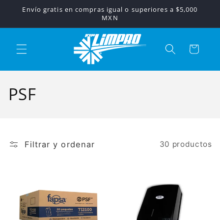
Ir
Envío gratis en compras igual o superiores a $5,000
directamente
MXN
al contenido
Carrito
C
PSF
o
l
Filtrar y ordenar
30 productos
e
c
c
i