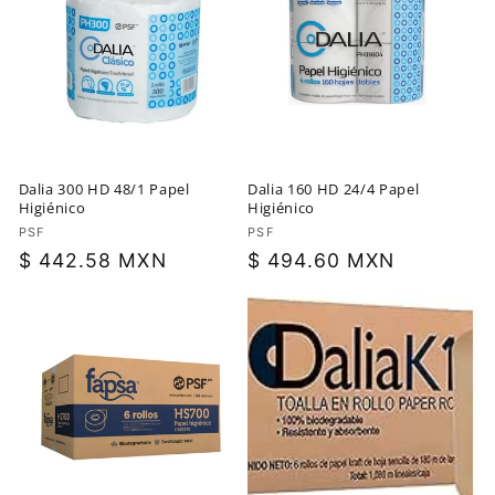
Dalia 300 HD 48/1 Papel
Dalia 160 HD 24/4 Papel
Higiénico
Higiénico
Proveedor:
PSF
Proveedor:
PSF
Precio
$ 442.58 MXN
Precio
$ 494.60 MXN
habitual
habitual