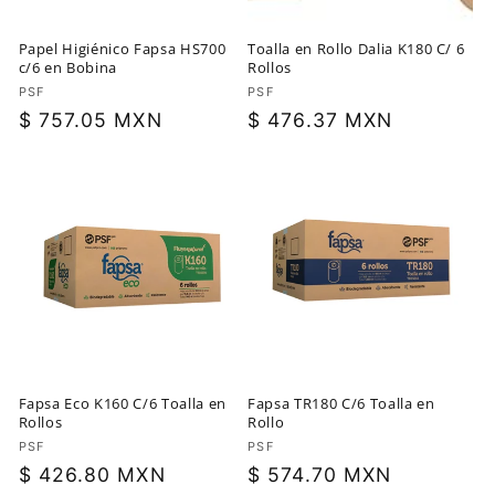
Papel Higiénico Fapsa HS700
Toalla en Rollo Dalia K180 C/ 6
c/6 en Bobina
Rollos
Proveedor:
PSF
Proveedor:
PSF
Precio
$ 757.05 MXN
Precio
$ 476.37 MXN
habitual
habitual
Fapsa Eco K160 C/6 Toalla en
Fapsa TR180 C/6 Toalla en
Rollos
Rollo
Proveedor:
PSF
Proveedor:
PSF
Precio
$ 426.80 MXN
Precio
$ 574.70 MXN