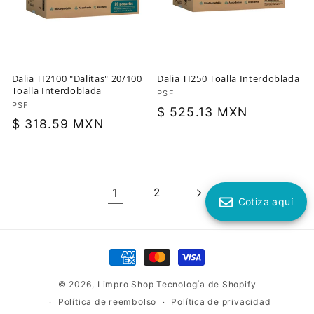
Dalia TI2100 "Dalitas" 20/100
Dalia TI250 Toalla Interdoblada
Toalla Interdoblada
Proveedor:
PSF
Proveedor:
PSF
Precio
$ 525.13 MXN
Precio
$ 318.59 MXN
habitual
habitual
1
2
Cotiza aquí
Formas
de
© 2026,
Limpro Shop
Tecnología de Shopify
pago
Política de reembolso
Política de privacidad