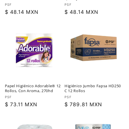
Proveedor:
PSF
Proveedor:
PSF
Precio
$ 48.14 MXN
Precio
$ 48.14 MXN
habitual
habitual
Papel Higiénico Adorable® 12
Higiénico Jumbo Fapsa HD250
Rollos, Con Aroma, 270hd
C 12 Rollos
Proveedor:
PSF
Proveedor:
PSF
Precio
$ 73.11 MXN
Precio
$ 789.81 MXN
habitual
habitual