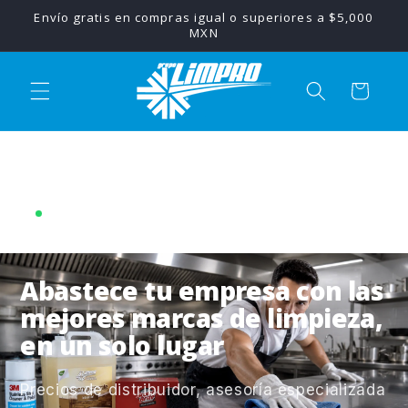
Ir
Envío gratis en compras igual o superiores a $5,000
directamente
MXN
al contenido
Carrito
DISTRIBUIDOR OFICIAL AUTORIZADO
Abastece tu empresa con las
mejores marcas de limpieza,
en un solo lugar
Precios de distribuidor, asesoría especializada