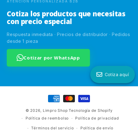
ATENCIÓN PERSONALIZADA B2B
Cotiza los productos que necesitas
con precio especial
Respuesta inmediata · Precios de distribuidor · Pedidos
desde 1 pieza
Cotizar por WhatsApp
Cotiza aquí
Formas
de
© 2026,
Limpro Shop
Tecnología de Shopify
pago
Política de reembolso
Política de privacidad
Términos del servicio
Política de envío
¿Qué productos necesita?
*