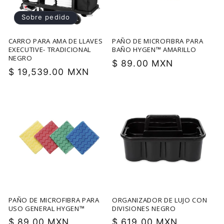
Sobre pedido
CARRO PARA AMA DE LLAVES
PAÑO DE MICROFIBRA PARA
EXECUTIVE- TRADICIONAL
BAÑO HYGEN™ AMARILLO
NEGRO
Precio
$ 89.00 MXN
Precio
$ 19,539.00 MXN
habitual
habitual
PAÑO DE MICROFIBRA PARA
ORGANIZADOR DE LUJO CON
USO GENERAL HYGEN™
DIVISIONES NEGRO
Precio
$ 89.00 MXN
Precio
$ 619.00 MXN