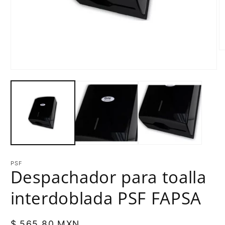
PSF
Despachador para toalla
interdoblada PSF FAPSA
Precio
$ 565.80 MXN