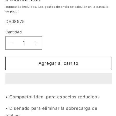
habitual
Impuestos incluidos. Los
gastos de envío
se calculan en la pantalla
de pago.
SKU:
DE08575
Cantidad
Cantidad
Reducir
Aumentar
cantidad
cantidad
para
para
Despachador
Despachador
Agregar al carrito
para
para
toalla
toalla
interdoblada
interdoblada
PSF
PSF
FAPSA
FAPSA
• Compacto: ideal para espacios reducidos
• Diseñado para eliminar la sobrecarga de
toallas.