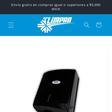
Ir
Envío gratis en compras igual o superiores a $5,000
directamente
MXN
al contenido
Carrito
Ir
directamente
a la
información
del producto