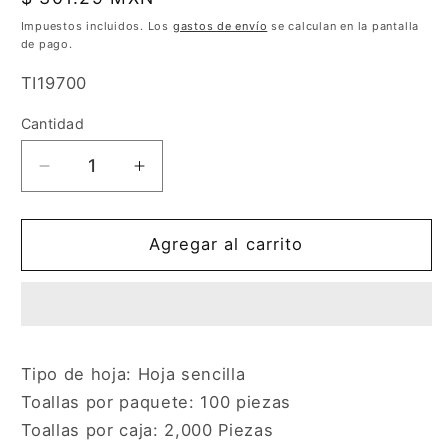
habitual
Impuestos incluidos. Los
gastos de envío
se calculan en la pantalla
de pago.
SKU:
TI19700
Cantidad
Cantidad
Reducir
Aumentar
cantidad
cantidad
para
para
Toalla
Toalla
Agregar al carrito
Interdoblada
Interdoblada
Dalia
Dalia
TI100
TI100
C/20
C/20
paq
paq
Tipo de hoja: Hoja sencilla
Toallas por paquete: 100 piezas
Toallas por caja: 2,000 Piezas