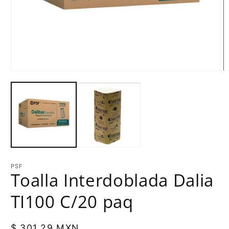
PSF
Toalla Interdoblada Dalia
TI100 C/20 paq
Precio
$ 301.29 MXN