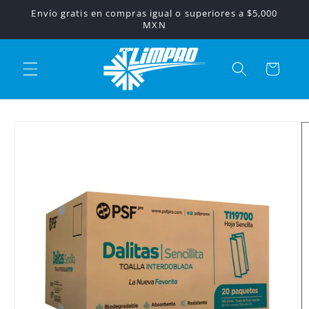
Ir
Envío gratis en compras igual o superiores a $5,000
directamente
MXN
al contenido
Carrito
Ir
directamente
a la
información
del producto