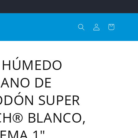
Iniciar
Carrito
sesión
 HÚMEDO
IANO DE
ODÓN SUPER
CH® BLANCO,
EMA 1"