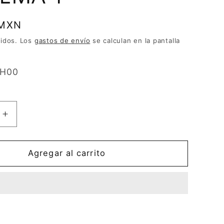
 MXN
uidos. Los
gastos de envío
se calculan en la pantalla
WH00
Aumentar
cantidad
para
MOP
Agregar al carrito
O
HÚMEDO
O
MEDIANO
DE
N
ALGODÓN
SUPER
STITCH®