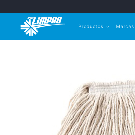
Ir
directamente
al contenido
Productos
Marcas
Ir
directamente
a la
información
del producto