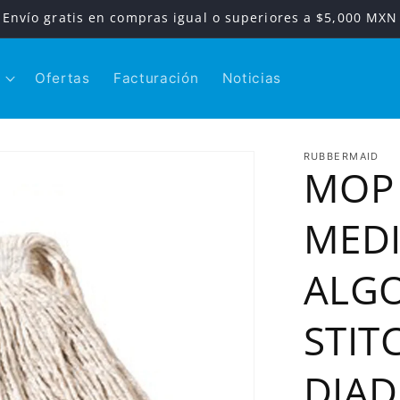
Envío gratis en compras igual o superiores a $5,000 MXN
Ofertas
Facturación
Noticias
RUBBERMAID
MOP
MED
ALG
STIT
DIAD