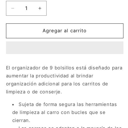
Reducir
Aumentar
cantidad
cantidad
para
para
ORGANIZADOR
ORGANIZADOR
Agregar al carrito
DE
DE
TELA
TELA
DE
DE
9
9
BOLSAS
BOLSAS
El organizador de 9 bolsillos está diseñado para
PARA
PARA
aumentar la productividad al brindar
COLGAR
COLGAR
EXECUTIVE
EXECUTIVE
organización adicional para los carritos de
limpieza o de conserje.
Sujeta de forma segura las herramientas
de limpieza al carro con bucles que se
cierran.