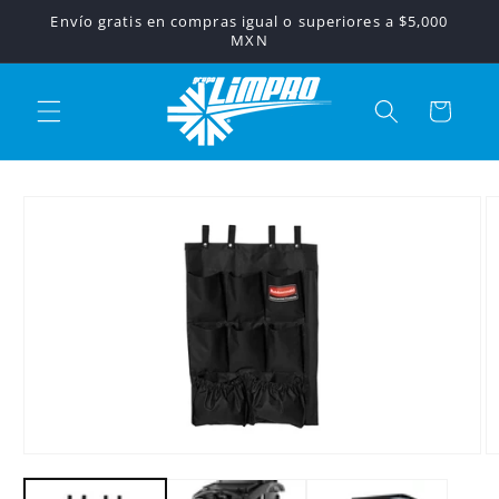
Ir
Envío gratis en compras igual o superiores a $5,000
directamente
MXN
al contenido
Carrito
Ir
directamente
a la
información
del producto