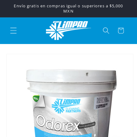
Ir
Envío gratis en compras igual o superiores a $5,000
directamente
MXN
al contenido
Carrito
Ir
directamente
a la
información
del producto