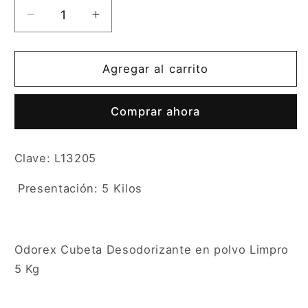
Reducir
Aumentar
cantidad
cantidad
para
para
Odorex
Odorex
Agregar al carrito
Cubeta
Cubeta
Limpro
Limpro
Comprar ahora
5
5
Kg
Kg
Clave: L13205
Presentación: 5 Kilos
Odorex Cubeta Desodorizante en polvo Limpro
5 Kg