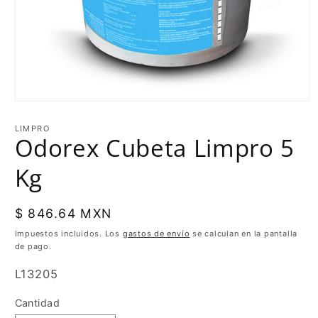
LIMPRO
Odorex Cubeta Limpro 5
Kg
Precio
$ 846.64 MXN
habitual
Impuestos incluidos. Los
gastos de envío
se calculan en la pantalla
de pago.
SKU:
L13205
Cantidad
Cantidad