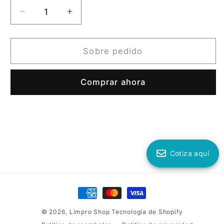
Reducir
Aumentar
cantidad
cantidad
para
para
Jabonera
Jabonera
Sobre pedido
Granel
Granel
Aitana
Aitana
Comprar ahora
C
C
Gris
Gris
2PZ
2PZ
Cotiza aquí
Formas
de
© 2026,
Limpro Shop
Tecnología de Shopify
pago