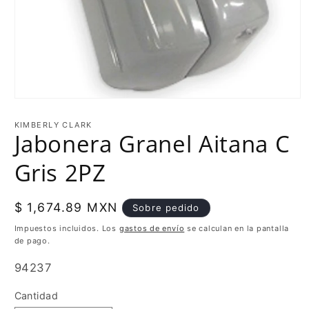
KIMBERLY CLARK
Jabonera Granel Aitana C
Gris 2PZ
Precio
$ 1,674.89 MXN
Sobre pedido
habitual
Impuestos incluidos. Los
gastos de envío
se calculan en la pantalla
de pago.
SKU:
94237
Cantidad
Cantidad