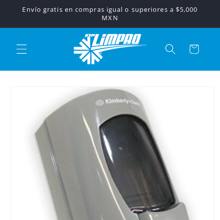
Ir
Envío gratis en compras igual o superiores a $5,000
directamente
MXN
al contenido
Carrito
Ir
directamente
a la
información
del producto