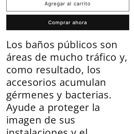
DISPENSADOR
DISPENSADOR
Agregar al carrito
AUTOFOAM
AUTOFOAM
CON
CON
Comprar ahora
LUMECEL™
LUMECEL™
Los baños públicos son
áreas de mucho tráfico y,
como resultado, los
accesorios acumulan
gérmenes y bacterias.
Ayude a proteger la
imagen de sus
instalaciones y el