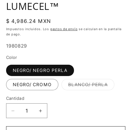
LUMECEL™
Precio
$ 4,986.24 MXN
habitual
Impuestos incluidos. Los
gastos de envío
se calculan en la pantalla
de pago.
SKU:
1980829
Color
NEGRO/ NEGRO PERLA
Variante
NEGRO/ CROMO
BLANCO/ PERLA
agotada
o
no
Cantidad
Cantidad
disponib
Reducir
Aumentar
cantidad
cantidad
para
para