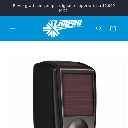
Ir
Envío gratis en compras igual o superiores a $5,000
directamente
MXN
al contenido
Carrito
Ir
directamente
a la
información
del producto