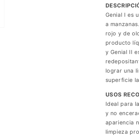
DESCRIPCI
Genial I es 
a manzanas. 
rojo y de ol
producto líq
y Genial II 
redepositan
lograr una 
superficie l
USOS REC
Ideal para l
y no encera
apariencia n
limpieza pr