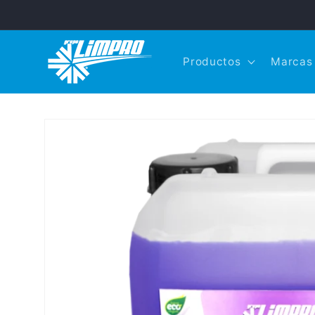
Ir
directamente
al contenido
Productos
Marcas
Ir
directamente
a la
información
del producto