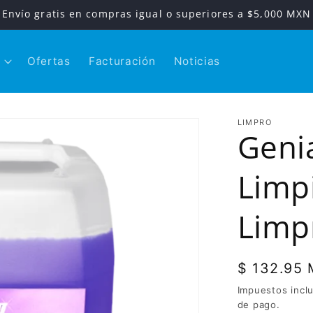
Envío gratis en compras igual o superiores a $5,000 MXN
Ofertas
Facturación
Noticias
LIMPRO
Geni
Limp
Limpr
Precio
$ 132.95
habitual
Impuestos incl
de pago.