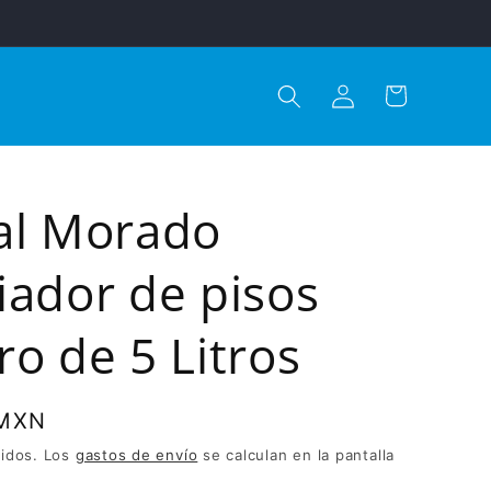
Iniciar
Carrito
sesión
al Morado
iador de pisos
o de 5 Litros
 MXN
uidos. Los
gastos de envío
se calculan en la pantalla