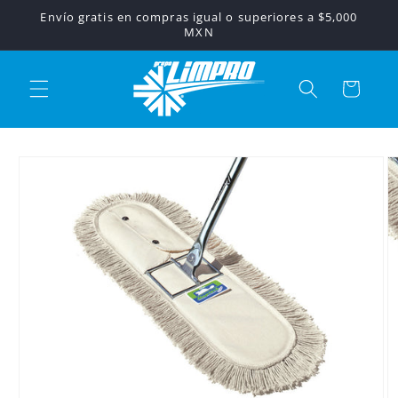
Ir
Envío gratis en compras igual o superiores a $5,000
directamente
MXN
al contenido
Carrito
Ir
directamente
a la
información
del producto