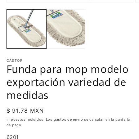
CASTOR
Funda para mop modelo
exportación variedad de
medidas
Precio
$ 91.78 MXN
habitual
Impuestos incluidos. Los
gastos de envío
se calculan en la pantalla
de pago.
SKU:
6201