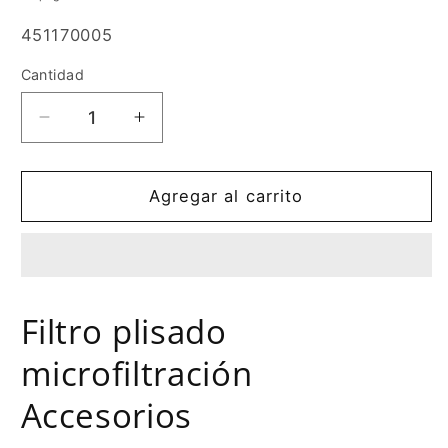
SKU:
451170005
Cantidad
Cantidad
Reducir
Aumentar
cantidad
cantidad
para
para
Filtro
Filtro
Agregar al carrito
plisado
plisado
microfiltración
microfiltración
Accesorios
Accesorios
Filtro plisado
microfiltración
Accesorios