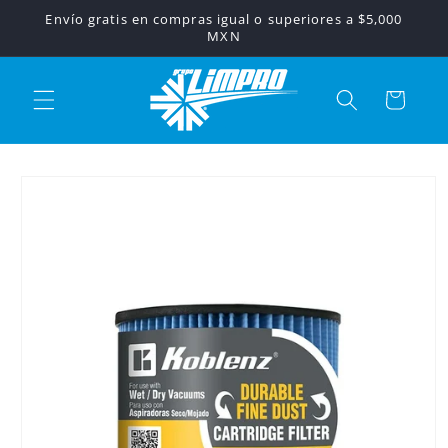
Ir
Envío gratis en compras igual o superiores a $5,000
directamente
MXN
al contenido
Carrito
Ir
directamente
a la
información
del producto