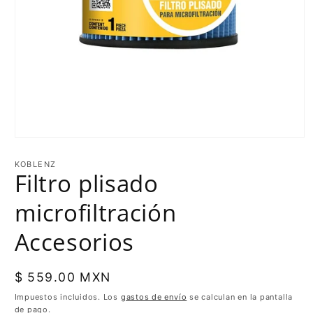
KOBLENZ
Filtro plisado
microfiltración
Accesorios
Precio
$ 559.00 MXN
habitual
Impuestos incluidos. Los
gastos de envío
se calculan en la pantalla
de pago.