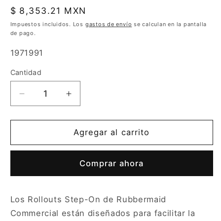
Precio
$ 8,353.21 MXN
habitual
Impuestos incluidos. Los
gastos de envío
se calculan en la pantalla
de pago.
SKU:
1971991
Cantidad
Cantidad
Reducir
Aumentar
cantidad
cantidad
para
para
Contenedor
Contenedor
Agregar al carrito
Brute
Brute
Step
Step
Comprar ahora
On
On
Rollout
Rollout
Rubbermaid
Rubbermaid
Los Rollouts Step-On de Rubbermaid
95
95
gal,
gal,
Commercial están diseñados para facilitar la