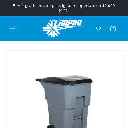
Ir
Envío gratis en compras igual o superiores a $5,000
directamente
MXN
al contenido
Carrito
Ir
directamente
a la
información
del producto