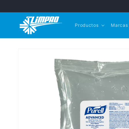
Ir
directamente
al contenido
Productos
Marcas
Ir
directamente
a la
información
del producto