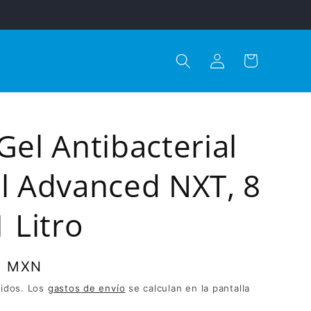
Iniciar
Carrito
sesión
Gel Antibacterial
ll Advanced NXT, 8
1 Litro
04 MXN
uidos. Los
gastos de envío
se calculan en la pantalla