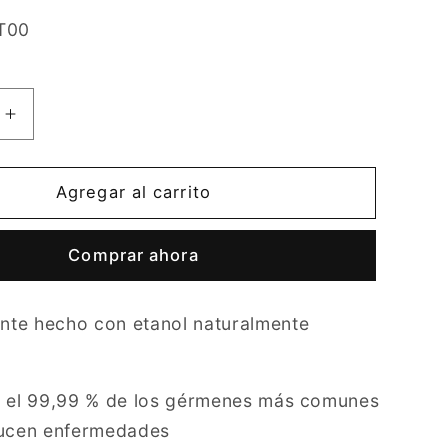
T00
Aumentar
cantidad
para
Caja
Agregar al carrito
Gel
ial
Antibacterial
Comprar ahora
Purell
d
Advanced
NXT,
ante hecho con etanol naturalmente
8
Pzs,
1
Litro
a el 99,99 % de los gérmenes más comunes
ucen enfermedades