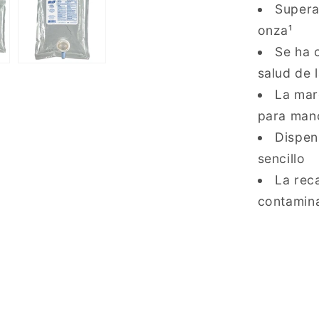
Supera
onza¹
Se ha 
salud de l
La mar
para man
Dispen
sencillo
La rec
contamin