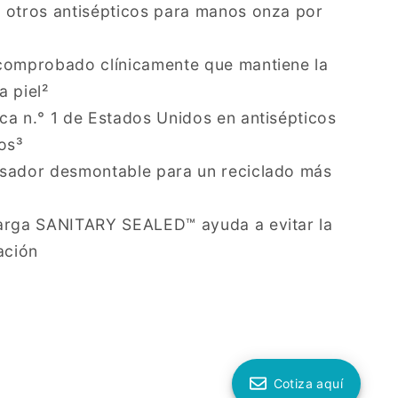
 otros antisépticos para manos onza por
comprobado clínicamente que mantiene la
a piel²
ca n.° 1 de Estados Unidos en antisépticos
os³
sador desmontable para un reciclado más
arga SANITARY SEALED™ ayuda a evitar la
ación
Cotiza aquí